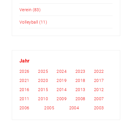
Jaqueline Nachfolge ab, doch weitere
Leiterinnen und Leiter sind jederzeit
Verein
(83)
willkommen. Die Generalversammlung hat
ausserdem Markus Urech für seine
Volleyball
(11)
langjährigen und wertvollen Verdienste zum
Ehrenmitglied ernannt. Der Vorstand der
Damenriege bleibt in seiner aktuellen
Zusammensetzung bestehen. Weitere
Informationen wie Trainingszeiten der
einzelnen Riegen auf www.stvhallwil.ch.
Jahr
2026
2025
2024
2023
2022
2021
2020
2019
2018
2017
2016
2015
2014
2013
2012
2011
2010
2009
2008
2007
2006
2005
2004
2003