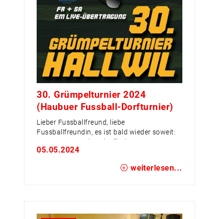
30. Grümpelturnier 2024
(Haubuer Fussball-Dorfturnier)
Lieber Fussballfreund, liebe
Fussballfreundin, es ist bald wieder soweit:
Das 30. Grümpelturnier findet am
05.05.2024
06.07.2024 statt. Wir würden uns freuen,
wenn wir euch bereits am 05.07.2024 bei
weiterlesen...
uns an der Bar empfangen dürfen.
Das Anmeldefenster für das 30. Hallwiler
Dorfturnier ist geöffnet!
Alle benötigten Unterlagen findet Ihr auf
dieser Homepage. Neben den