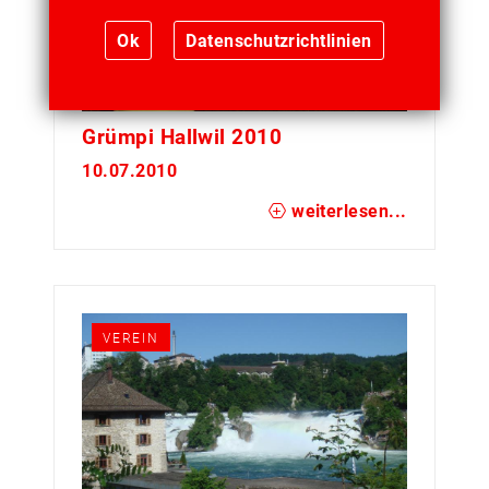
Ok
Datenschutzrichtlinien
Grümpi Hallwil 2010
10.07.2010
weiterlesen...
VEREIN