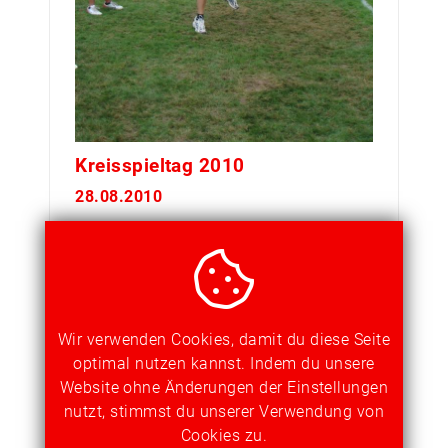
Kreisspieltag 2010
28.08.2010
weiterlesen...
Wir verwenden Cookies, damit du diese Seite
DORFTURNIER
optimal nutzen kannst. Indem du unsere
Website ohne Änderungen der Einstellungen
nutzt, stimmst du unserer Verwendung von
Cookies zu.